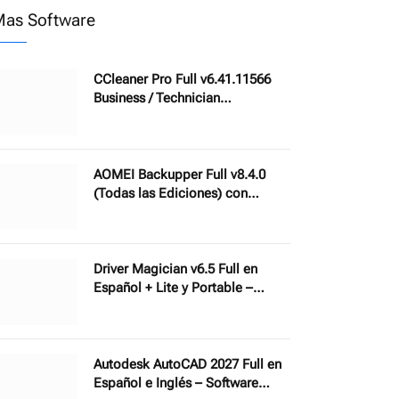
as Software
CCleaner Pro Full v6.41.11566
Business / Technician
Multilingual (Español) con
Portable – Software para limpiar
y optimizar PC con AI
AOMEI Backupper Full v8.4.0
(Todas las Ediciones) con
Portable – Software de respaldo
de datos y recuperación
Driver Magician v6.5 Full en
Español + Lite y Portable –
Descarga, actualiza y repara
controladores
Autodesk AutoCAD 2027 Full en
Español e Inglés – Software