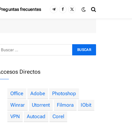
Preguntas frecuentes
Telegram
Facebook
X
(Twitter)
ccesos Directos
Office
Adobe
Photoshop
Winrar
Utorrent
Filmora
IObit
VPN
Autocad
Corel