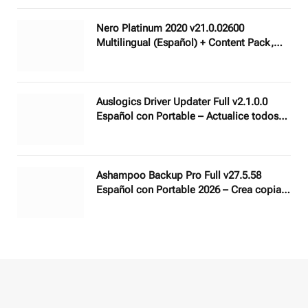
formatos hasta 8K
Nero Platinum 2020 v21.0.02600
Multilingual (Español) + Content Pack,
Suite multimedia profesional 7 en 1
Auslogics Driver Updater Full v2.1.0.0
Español con Portable – Actualice todos
los controladores de su PC con un solo
clic
Ashampoo Backup Pro Full v27.5.58
Español con Portable 2026 – Crea copias
de seguridad, rescatar y restaurar
archivos