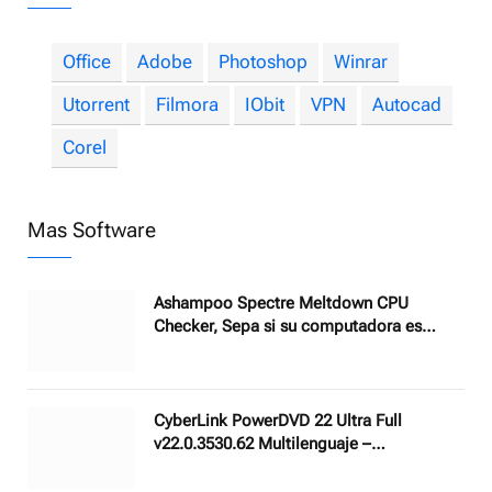
Office
Adobe
Photoshop
Winrar
Utorrent
Filmora
IObit
VPN
Autocad
Corel
Mas Software
Ashampoo Spectre Meltdown CPU
Checker, Sepa si su computadora es
vulnerable a Spectre y Meltdown
CyberLink PowerDVD 22 Ultra Full
v22.0.3530.62 Multilenguaje –
Reproductor multimedia para Windows en
Español con soporte para todos los