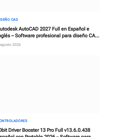
ISEÑO CAD
utodesk AutoCAD 2027 Full en Español e
nglés – Software profesional para diseño CAD
n 2D y 3D
 agosto 2026
ONTROLADORES
Obit Driver Booster 13 Pro Full v13.6.0.438
spañol con Portable 2026 – Software para