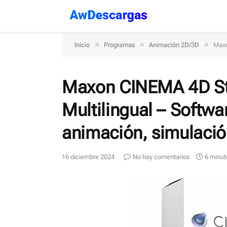
»
»
»
Inicio
Programas
Animación 2D/3D
Maxo
Maxon CINEMA 4D St
Multilingual – Softw
animación, simulació
16 diciembre 2024
No hay comentarios
6 minut