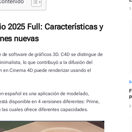
Contenido
d
3
2025 Full: Características y
ones nuevas
 de software de gráficos 3D. C4D se distingue de
nimalista, lo que contribuyó a la difusión del
n en Cinema 4D puede renderizar usando el
D
F
en español es una aplicación de modelado,
P
stá disponible en 4 versiones diferentes: Prime,
m
3
e las cuales ofrece diferentes capacidades.