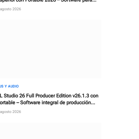
escargar, reparar y actualizar controladores
 agosto 2026
JS Y AUDIO
L Studio 26 Full Producer Edition v26.1.3 con
ortable – Software integral de producción
usical y estación de trabajo de audio digital
 agosto 2026