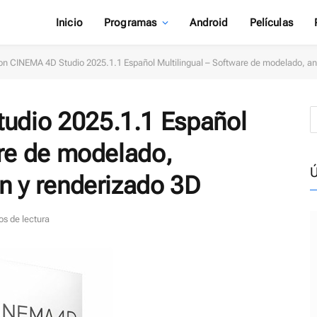
Inicio
Programas
Android
Películas
n CINEMA 4D Studio 2025.1.1 Español Multilingual – Software de modelado, an
udio 2025.1.1 Español
are de modelado,
Ú
n y renderizado 3D
os de lectura