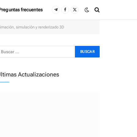
Preguntas frecuentes
Telegram
Facebook
X
(Twitter)
imación, simulación y renderizado 3D
ltimas Actualizaciones