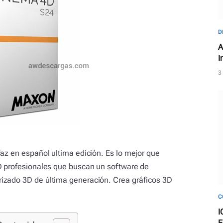
D
A
I
e
3
faz en español ultima edición. Es lo mejor que
3D profesionales que buscan un software de
izado 3D de última generación. Crea gráficos 3D
C
I
E