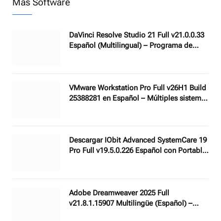
Mas Software
DaVinci Resolve Studio 21 Full v21.0.0.33
Español (Multilingual) – Programa de
edición de video profesional utilizado en
películas de hollywood
VMware Workstation Pro Full v26H1 Build
25388281 en Español – Múltiples sistemas
operativos como máquinas virtuales en
una sola PC
Descargar IObit Advanced SystemCare 19
Pro Full v19.5.0.226 Español con Portable
– Limpia, acelera y protege tu PC con AI
Adobe Dreamweaver 2025 Full
v21.8.1.15907 Multilingüe (Español) –
Diseñar, codificar, publicar sitios y