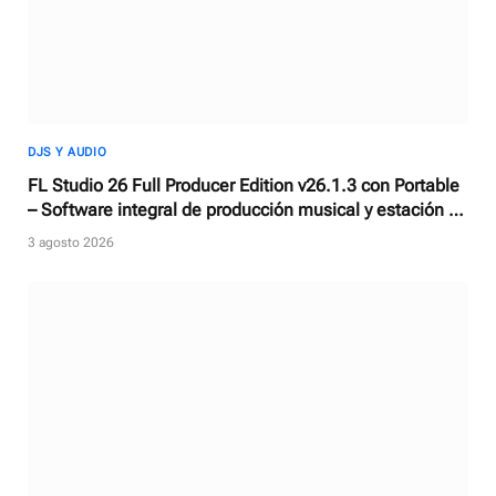
DJS Y AUDIO
FL Studio 26 Full Producer Edition v26.1.3 con Portable
– Software integral de producción musical y estación de
trabajo de audio digital
3 agosto 2026