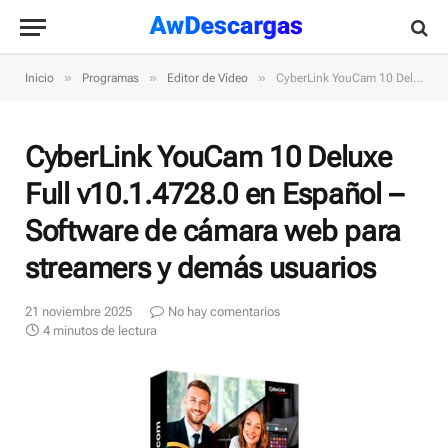
»
»
»
Inicio
Programas
Editor de Vídeo
CyberLink YouCam 10 Deluxe Full v10.1.4728.0 en Español – Software de cámara web para streamers y demás usuarios
CyberLink YouCam 10 Deluxe
Full v10.1.4728.0 en Español –
Software de cámara web para
streamers y demás usuarios
21 noviembre 2025
No hay comentarios
4 minutos de lectura