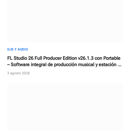
DJS Y AUDIO
FL Studio 26 Full Producer Edition v26.1.3 con Portable
– Software integral de producción musical y estación de
trabajo de audio digital
3 agosto 2026