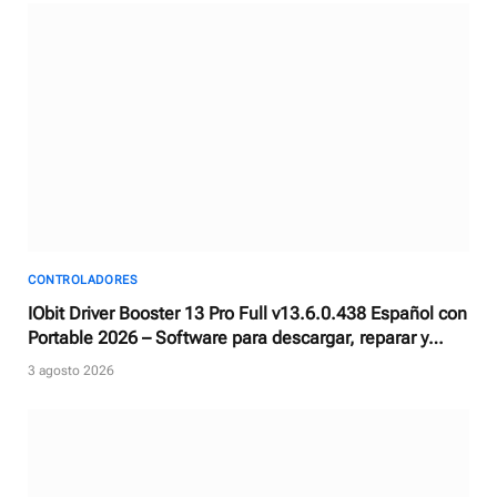
CONTROLADORES
IObit Driver Booster 13 Pro Full v13.6.0.438 Español con
Portable 2026 – Software para descargar, reparar y
actualizar controladores
3 agosto 2026