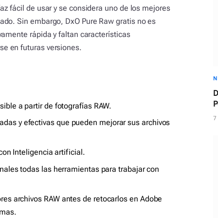
z fácil de usar y se considera uno de los mejores
ado. Sin embargo, DxO Pure Raw gratis no es
amente rápida y faltan características
e en futuras versiones.
N
D
P
ible a partir de fotografías RAW.
c
7
das y efectivas que pueden mejorar sus archivos
on Inteligencia artificial.
onales todas las herramientas para trabajar con
ores archivos RAW antes de retocarlos en Adobe
amas.