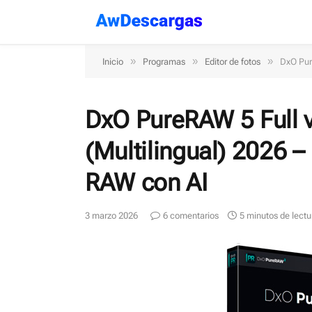
»
»
»
Inicio
Programas
Editor de fotos
DxO Pur
DxO PureRAW 5 Full v
(Multilingual) 2026 –
RAW con AI
3 marzo 2026
6 comentarios
5 minutos de lectu