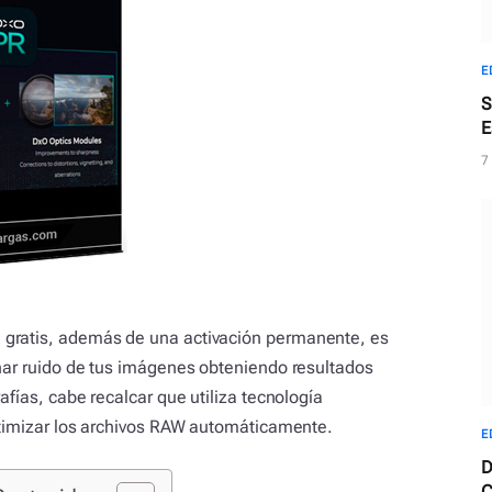
E
S
E
f
7
 gratis, además de una activación permanente, es
inar ruido de tus imágenes obteniendo resultados
afías, cabe recalcar que utiliza tecnología
optimizar los archivos RAW automáticamente.
E
D
C