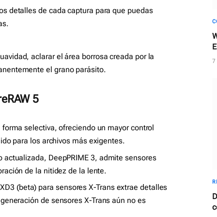
los detalles de cada captura para que puedas
C
as.
W
E
avidad, aclarar el área borrosa creada por la
c
7
anentemente el grano parásito.
reRAW 5
e forma selectiva, ofreciendo un mayor control
ruido para los archivos más exigentes.
do actualizada, DeepPRIME 3, admite sensores
ración de la nitidez de la lente.
R
D3 (beta) para sensores X-Trans extrae detalles
D
a generación de sensores X-Trans aún no es
c