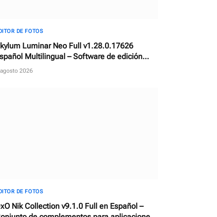
DITOR DE FOTOS
kylum Luminar Neo Full v1.28.0.17626
spañol Multilingual – Software de edición
otográfica con IA
 agosto 2026
DITOR DE FOTOS
xO Nik Collection v9.1.0 Full en Español –
onjunto de complementos para aplicaciones