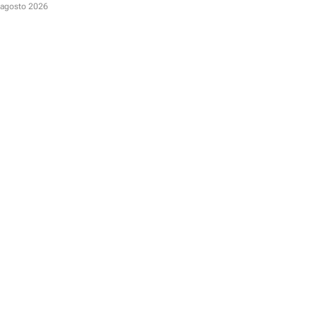
odo incluido
 agosto 2026