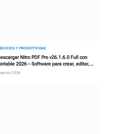
EGOCIOS Y PRODUCTIVIDAD
escargar Nitro PDF Pro v26.1.6.0 Full con
ortable 2026 – Software para crear, editar,
onvertir y firmar documentos PDF
 agosto 2026