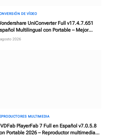
ONVERSIÓN DE VÍDEO
ondershare UniConverter Full v17.4.7.651
spañol Multilingual con Portable – Mejor
onvertidor de vídeos con AI
 agosto 2026
EPRODUCTORES MULTIMEDIA
VDFab PlayerFab 7 Full en Español v7.0.5.8
on Portable 2026 – Reproductor multimedia