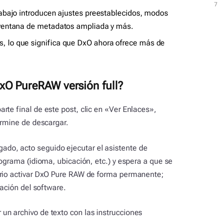
t
7
trabajo introducen ajustes preestablecidos, modos
a ventana de metadatos ampliada y más.
, lo que significa que DxO ahora ofrece más de
xO PureRAW versión full?
rte final de este post, clic en «Ver Enlaces»,
ermine de descargar.
do, acto seguido ejecutar el asistente de
rograma (idioma, ubicación, etc.) y espera a que se
ario activar DxO Pure RAW de forma permanente;
lación del software.
un archivo de texto con las instrucciones