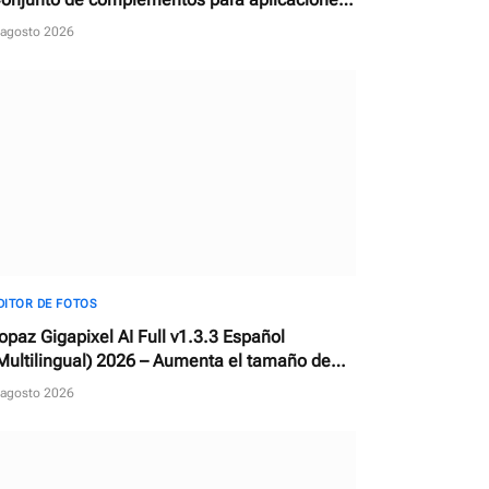
e edición de fotos
 agosto 2026
DITOR DE FOTOS
opaz Gigapixel AI Full v1.3.3 Español
Multilingual) 2026 – Aumenta el tamaño de
ualquier imagen con IA
 agosto 2026