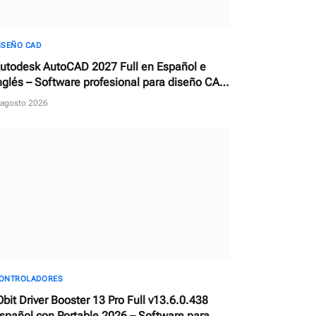
ISEÑO CAD
utodesk AutoCAD 2027 Full en Español e
nglés – Software profesional para diseño CAD
n 2D y 3D
 agosto 2026
ONTROLADORES
Obit Driver Booster 13 Pro Full v13.6.0.438
spañol con Portable 2026 – Software para