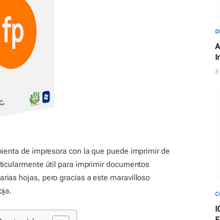
D
A
I
e
3
mienta de impresora con la que puede imprimir de
ticularmente útil para imprimir documentos
ias hojas, pero gracias a este maravilloso
oja.
C
I
E