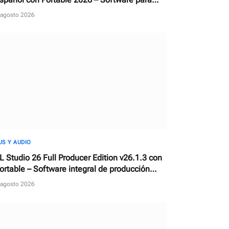
escargar, reparar y actualizar controladores
 agosto 2026
JS Y AUDIO
L Studio 26 Full Producer Edition v26.1.3 con
ortable – Software integral de producción
usical y estación de trabajo de audio digital
 agosto 2026