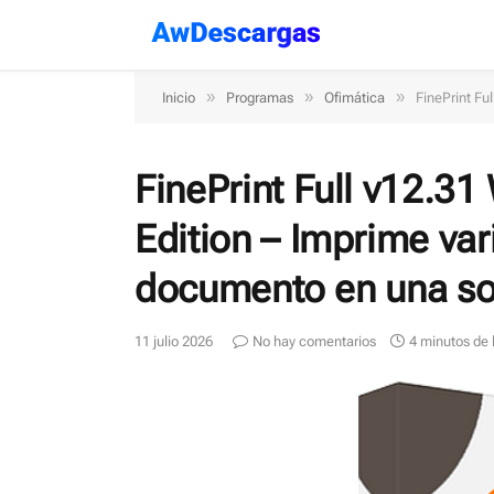
»
»
»
Inicio
Programas
Ofimática
FinePrint Fu
FinePrint Full v12.31
Edition – Imprime var
documento en una so
11 julio 2026
No hay comentarios
4 minutos de 