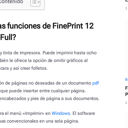
Contenido
d
3
as funciones de FinePrint 12
Full?
 y tinta de impresora. Puede imprimir hasta ocho
ién le ofrece la opción de omitir gráficos al
ara y así crear folletos.
D
nación de páginas no deseadas de un documento
pdf
F
 que puede insertar entre cualquier página.
P
encabezados y pies de página a sus documentos.
m
3
ra el menú «Imprimir» en
Windows
. El software
sas convencionales en una sola página.