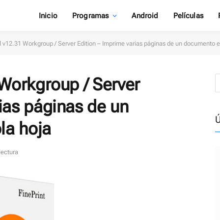
Inicio
Programas
Android
Películas
ll v12.31 Workgroup / Server Edition – Imprime varias páginas de un documento e
 Workgroup / Server
ias páginas de un
Ú
la hoja
lectura