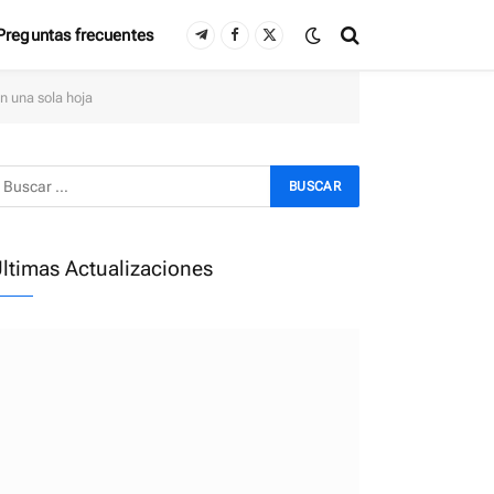
Preguntas frecuentes
Telegram
Facebook
X
(Twitter)
n una sola hoja
ltimas Actualizaciones