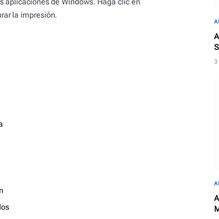
as aplicaciones de Windows. Haga clic en
ar la impresión.
A
A
S
3
a
A
n
A
dos
M