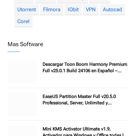
Utorrent
Filmora
IObit
VPN
Autocad
Corel
Mas Software
Descargar Toon Boom Harmony Premium
Full v25.0.1 Build 24106 en Español –
Mejor Software de Animación 2D
EaseUS Partition Master Full v20.5.0
Professional, Server, Unlimited y
Technician 2026 – Gestor de particiones
con AI
Mini KMS Activator Ultimate v1.9,
Activador para Windows y Office todas las