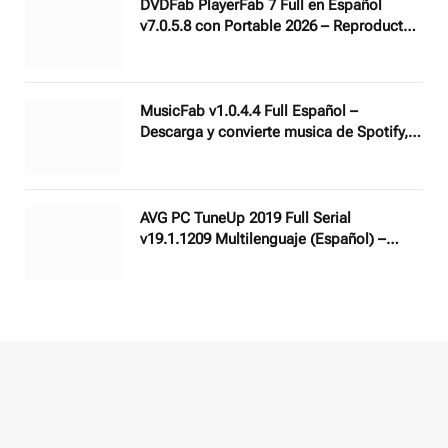
DVDFab PlayerFab 7 Full en Español
v7.0.5.8 con Portable 2026 – Reproductor
multimedia todo incluido
MusicFab v1.0.4.4 Full Español –
Descarga y convierte musica de Spotify,
Amazon Music, YouTube Music y otros
AVG PC TuneUp 2019 Full Serial
v19.1.1209 Multilenguaje (Español) –
Limpia, corrige los errores y optimiza su
PC