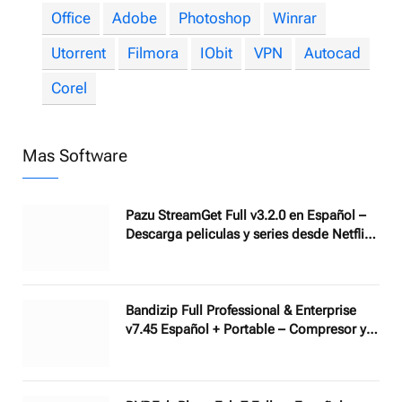
Office
Adobe
Photoshop
Winrar
Utorrent
Filmora
IObit
VPN
Autocad
Corel
Mas Software
Pazu StreamGet Full v3.2.0 en Español –
Descarga peliculas y series desde Netflix,
Disney Plus, HBO Max, Apple TV + y más
Bandizip Full Professional & Enterprise
v7.45 Español + Portable – Compresor y
descompresor de archivos potente y
minimalista