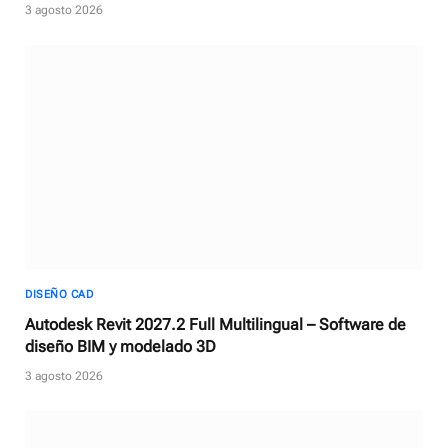
trabajo de audio digital
3 agosto 2026
DISEÑO CAD
Autodesk Revit 2027.2 Full Multilingual – Software de
diseño BIM y modelado 3D
3 agosto 2026