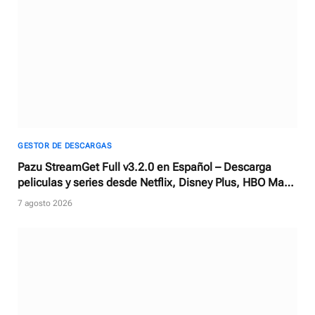
GESTOR DE DESCARGAS
Pazu StreamGet Full v3.2.0 en Español – Descarga
peliculas y series desde Netflix, Disney Plus, HBO Max,
Apple TV + y más
7 agosto 2026