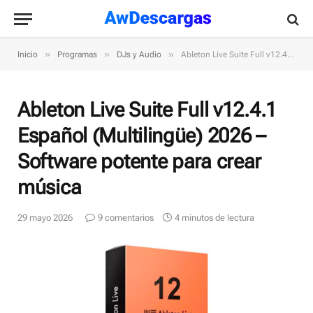
»
»
»
Inicio
Programas
DJs y Audio
Ableton Live Suite Full v12.4.1 Español (Multilingüe) 2026 – Software potente para crear música
Ableton Live Suite Full v12.4.1
Español (Multilingüe) 2026 –
Software potente para crear
música
29 mayo 2026
9 comentarios
4 minutos de lectura