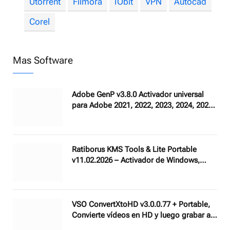
Utorrent
Filmora
IObit
VPN
Autocad
Corel
Mas Software
Adobe GenP v3.8.0 Activador universal
para Adobe 2021, 2022, 2023, 2024, 2025
y 2026
Ratiborus KMS Tools & Lite Portable
v11.02.2026 – Activador de Windows,
Office y otras utilidades mas
VSO ConvertXtoHD v3.0.0.77 + Portable,
Convierte vídeos en HD y luego grabar a
discos Blu-ray y AVCHD