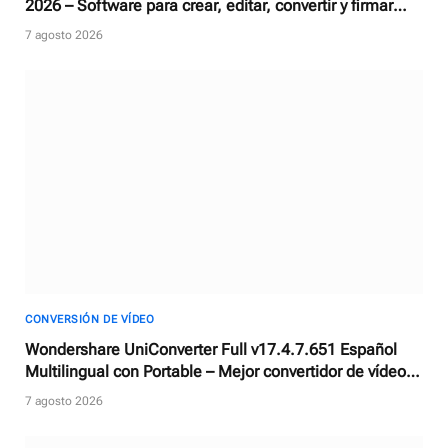
2026 – Software para crear, editar, convertir y firmar
documentos PDF
7 agosto 2026
CONVERSIÓN DE VÍDEO
Wondershare UniConverter Full v17.4.7.651 Español
Multilingual con Portable – Mejor convertidor de vídeos
con AI
7 agosto 2026