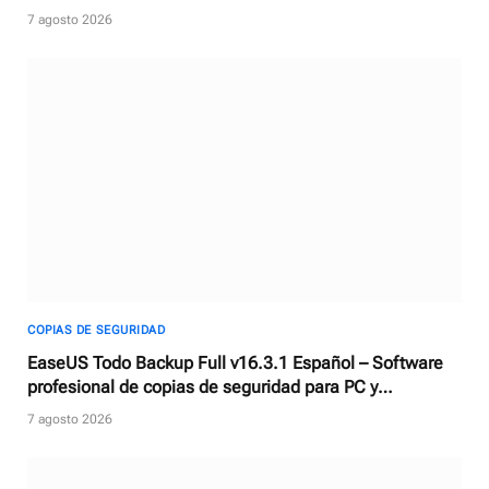
Apple TV + y más
7 agosto 2026
COPIAS DE SEGURIDAD
EaseUS Todo Backup Full v16.3.1 Español – Software
profesional de copias de seguridad para PC y
Servidores
7 agosto 2026