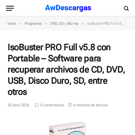
»
»
»
Inicio
Programas
DVD, CD y Blu-ray
IsoBuster PRO Full v5.8 con Portable – Software para recuperar archivos de CD, DVD, USB, Disco Duro, SD, entre otros
IsoBuster PRO Full v5.8 con
Portable – Software para
recuperar archivos de CD, DVD,
USB, Disco Duro, SD, entre
otros
20 abril 2026
5 comentarios
4 minutos de lectura