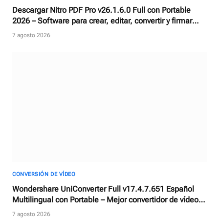
Descargar Nitro PDF Pro v26.1.6.0 Full con Portable
2026 – Software para crear, editar, convertir y firmar
documentos PDF
7 agosto 2026
CONVERSIÓN DE VÍDEO
Wondershare UniConverter Full v17.4.7.651 Español
Multilingual con Portable – Mejor convertidor de vídeos
con AI
7 agosto 2026