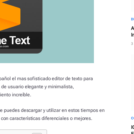
D
A
I
e
3
pañol el mas sofisticado editor de texto para
 de usuario elegante y minimalista,
iento increíble.
ue puedes descargar y utilizar en estos tiempos en
on características diferenciales o mejores.
C
I
E