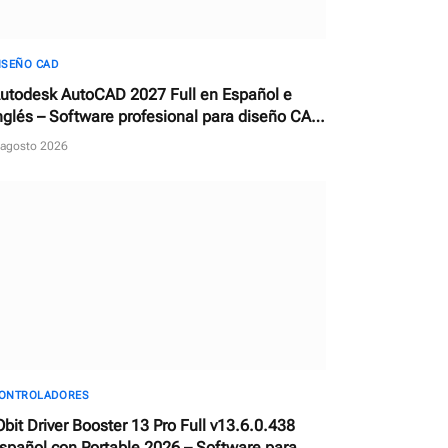
ISEÑO CAD
utodesk AutoCAD 2027 Full en Español e
nglés – Software profesional para diseño CAD
n 2D y 3D
 agosto 2026
ONTROLADORES
Obit Driver Booster 13 Pro Full v13.6.0.438
spañol con Portable 2026 – Software para