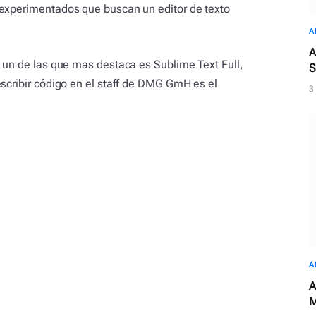
 experimentados que buscan un editor de texto
A
A
o un de las que mas destaca es Sublime Text Full,
S
escribir código en el staff de DMG GmH es el
3
A
A
M