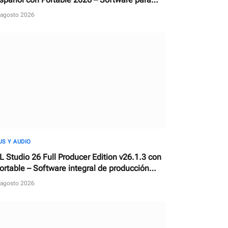
escargar, reparar y actualizar controladores
 agosto 2026
JS Y AUDIO
L Studio 26 Full Producer Edition v26.1.3 con
ortable – Software integral de producción
usical y estación de trabajo de audio digital
 agosto 2026