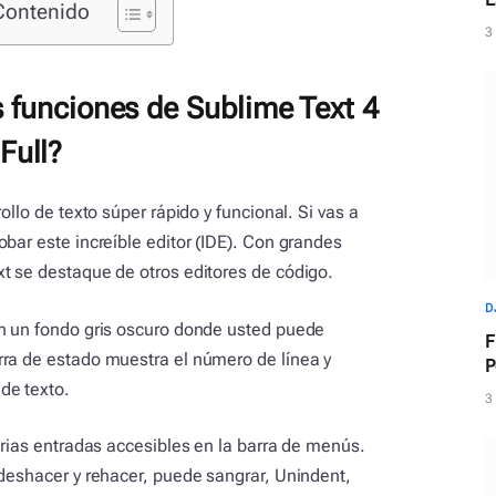
Contenido
d
3
s funciones de Sublime Text 4
Full?
ollo de texto súper rápido y funcional. Si vas a
bar este increíble editor (IDE). Con grandes
t se destaque de otros editores de código.
D
on un fondo gris oscuro donde usted puede
F
rra de estado muestra el número de línea y
P
de texto.
m
3
arias entradas accesibles en la barra de menús.
 deshacer y rehacer, puede sangrar, Unindent,