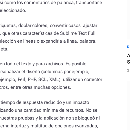
 así como los comentarios de palanca, transportar e
seleccionado.
quetas, doblar colores, convertir casos, ajustar
, que otras características de Sublime Text Full
elección en líneas o expandirla a línea, palabra,
D
ueta.
A
S
 todo el texto y para archivos. Es posible
3
rsonalizar el diseño (columnas por ejemplo,
 ejemplo, Perl, PHP, SQL, XML), utilizar un corrector
cros, entre otras muchas opciones.
un tiempo de respuesta reducido y un impacto
ilizando una cantidad mínima de recursos. No se
nuestras pruebas y la aplicación no se bloqueó ni
derna interfaz y multitud de opciones avanzadas,