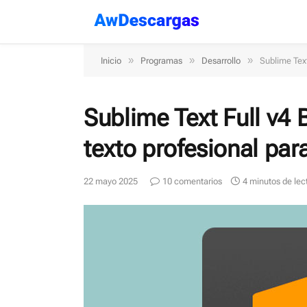
»
»
»
Inicio
Programas
Desarrollo
Sublime Text
Sublime Text Full v4 
texto profesional par
22 mayo 2025
10 comentarios
4 minutos de lec