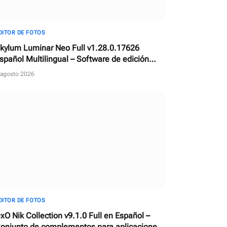
DITOR DE FOTOS
kylum Luminar Neo Full v1.28.0.17626
spañol Multilingual – Software de edición
otográfica con IA
 agosto 2026
DITOR DE FOTOS
xO Nik Collection v9.1.0 Full en Español –
onjunto de complementos para aplicaciones