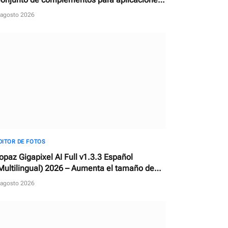
e edición de fotos
 agosto 2026
DITOR DE FOTOS
opaz Gigapixel AI Full v1.3.3 Español
Multilingual) 2026 – Aumenta el tamaño de
ualquier imagen con IA
 agosto 2026