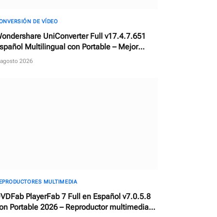
ONVERSIÓN DE VÍDEO
ondershare UniConverter Full v17.4.7.651
spañol Multilingual con Portable – Mejor
onvertidor de vídeos con AI
 agosto 2026
EPRODUCTORES MULTIMEDIA
VDFab PlayerFab 7 Full en Español v7.0.5.8
on Portable 2026 – Reproductor multimedia