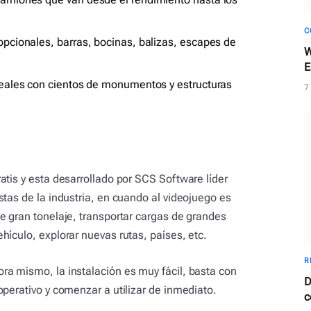
C
opcionales, barras, bocinas, balizas, escapes de
W
E
c
 reales con cientos de monumentos y estructuras
7
atis y esta desarrollado por SCS Software líder
tas de la industria, en cuando al videojuego es
e gran tonelaje, transportar cargas de grandes
ículo, explorar nuevas rutas, países, etc.
R
a mismo, la instalación es muy fácil, basta con
D
perativo y comenzar a utilizar de inmediato.
c