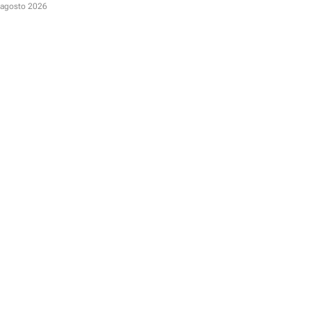
odo incluido
 agosto 2026