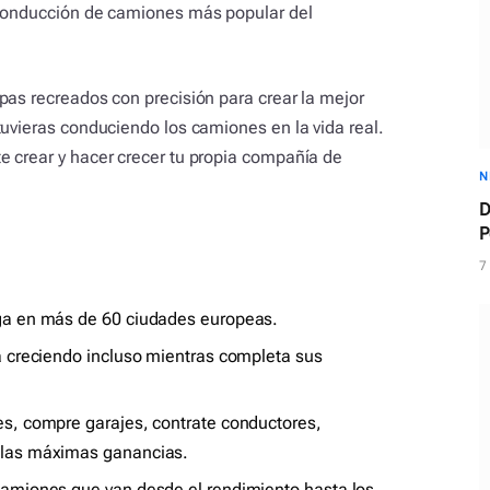
 conducción de camiones más popular del
pas recreados con precisión para crear la mejor
tuvieras conduciendo los camiones en la vida real.
e crear y hacer crecer tu propia compañía de
N
D
P
c
7
rga en más de 60 ciudades europeas.
a creciendo incluso mientras completa sus
es, compre garajes, contrate conductores,
 las máximas ganancias.
camiones que van desde el rendimiento hasta los