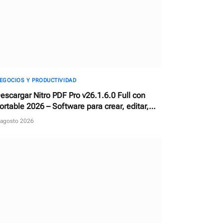
EGOCIOS Y PRODUCTIVIDAD
escargar Nitro PDF Pro v26.1.6.0 Full con
ortable 2026 – Software para crear, editar,
onvertir y firmar documentos PDF
 agosto 2026