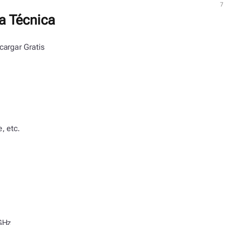
t
7
a Técnica
cargar Gratis
, etc.
 GHz