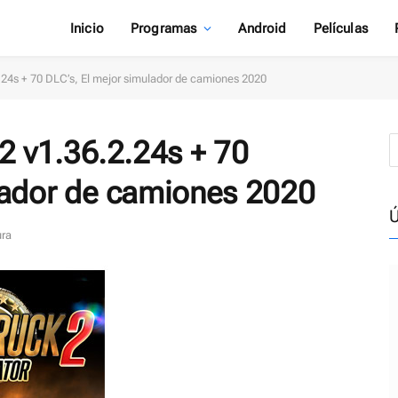
Inicio
Programas
Android
Películas
.24s + 70 DLC’s, El mejor simulador de camiones 2020
2 v1.36.2.24s + 70
lador de camiones 2020
Ú
ura