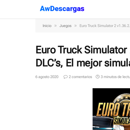
»
»
Inicio
Juegos
Euro Truck Simulator 2 v1.36.2
Euro Truck Simulator 
DLC’s, El mejor simu
6 agosto 2020
2 comentarios
3 minutos de lect