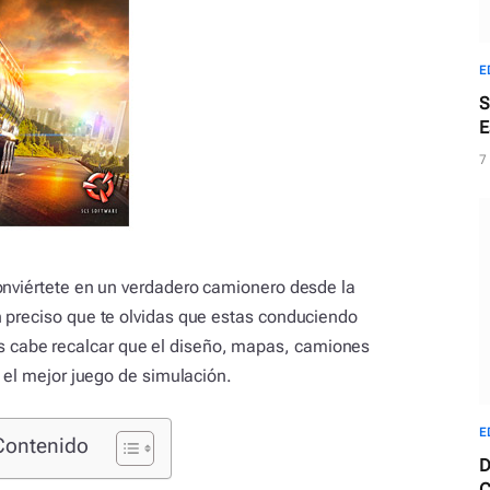
E
S
E
f
7
onviértete en un verdadero camionero desde la
 preciso que te olvidas que estas conduciendo
cabe recalcar que el diseño, mapas, camiones
a el mejor juego de simulación.
E
Contenido
D
C