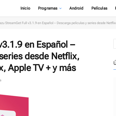
Inicio
Programas
Android
Películas
azu StreamGet Full v3.1.9 en Español – Descarga peliculas y series desde Netfli
v3.1.9 en Español –
series desde Netflix,
Ú
, Apple TV + y más
a