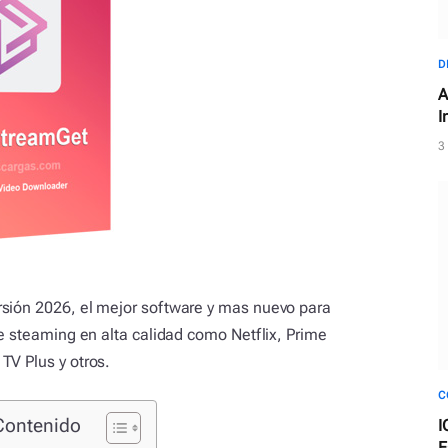
D
A
I
e
3
rsión 2026, el mejor software y mas nuevo para
de steaming en alta calidad como Netflix, Prime
TV Plus y otros.
C
Contenido
I
E