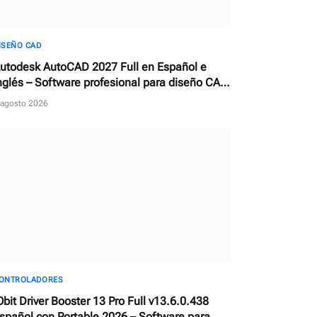
ISEÑO CAD
utodesk AutoCAD 2027 Full en Español e
nglés – Software profesional para diseño CAD
n 2D y 3D
 agosto 2026
ONTROLADORES
Obit Driver Booster 13 Pro Full v13.6.0.438
spañol con Portable 2026 – Software para