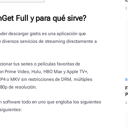
d
3
et Full y para qué sirve?
er descargar gratis es una aplicación que
e diversos servicios de streaming directamente a
ionar tus series o películas favoritas de
on Prime Video, Hulu, HBO Max y Apple TV+,
P4 o MKV sin restricciones de DRM, múltiples
D
80p de resolución.
F
P
m
 software todo en uno que engloba los siguientes
3
siguientes: