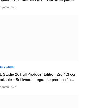
escargar, reparar y actualizar controladores
 agosto 2026
JS Y AUDIO
L Studio 26 Full Producer Edition v26.1.3 con
ortable – Software integral de producción
usical y estación de trabajo de audio digital
 agosto 2026