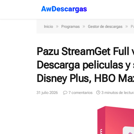
»
»
»
Inicio
Programas
Gestor de descargas
P
Pazu StreamGet Full 
Descarga peliculas y 
Disney Plus, HBO Max
31 julio 2026
7 comentarios
3 minutos de lectur