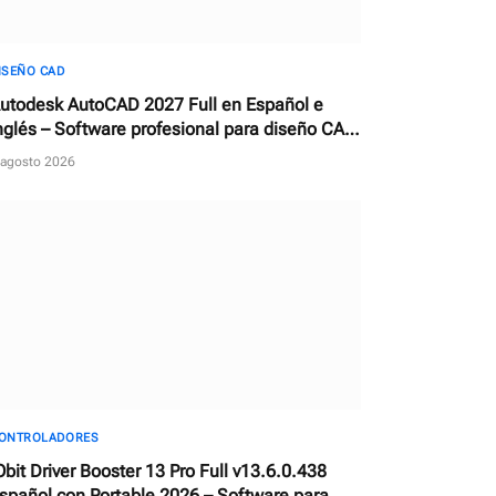
ISEÑO CAD
utodesk AutoCAD 2027 Full en Español e
nglés – Software profesional para diseño CAD
n 2D y 3D
 agosto 2026
ONTROLADORES
Obit Driver Booster 13 Pro Full v13.6.0.438
spañol con Portable 2026 – Software para