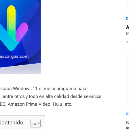
D
A
I
e
3
ol para Windows 11 el mejor programa para
 entre otros y todo en alta calidad desde servicios
HBO, Amazon Prime Video, Hulu, etc,
C
Contenido
I
E