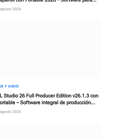
escargar, reparar y actualizar controladores
 agosto 2026
JS Y AUDIO
L Studio 26 Full Producer Edition v26.1.3 con
ortable – Software integral de producción
usical y estación de trabajo de audio digital
 agosto 2026