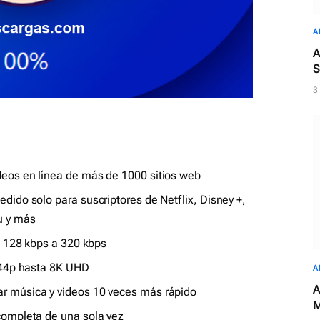
A
A
S
3
eos en línea de más de 1000 sitios web
dido solo para suscriptores de Netflix, Disney +,
u y más
de 128 kbps a 320 kbps
 144p hasta 8K UHD
A
A
ar música y videos 10 veces más rápido
M
completa de una sola vez