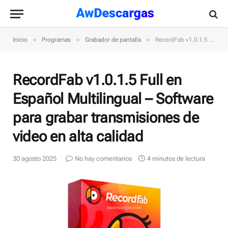
»
»
»
Inicio
Programas
Grabador de pantalla
RecordFab v1.0.1.5 Full en Español Multilingual – Software para grabar transmisiones de video en alta calidad
RecordFab v1.0.1.5 Full en
Español Multilingual – Software
para grabar transmisiones de
video en alta calidad
30 agosto 2025
No hay comentarios
4 minutos de lectura