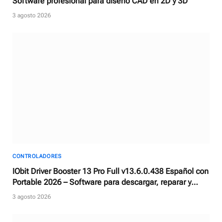
Software profesional para diseño CAD en 2D y 3D
3 agosto 2026
CONTROLADORES
IObit Driver Booster 13 Pro Full v13.6.0.438 Español con
Portable 2026 – Software para descargar, reparar y
actualizar controladores
3 agosto 2026