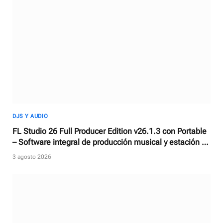
DJS Y AUDIO
FL Studio 26 Full Producer Edition v26.1.3 con Portable
– Software integral de producción musical y estación de
trabajo de audio digital
3 agosto 2026