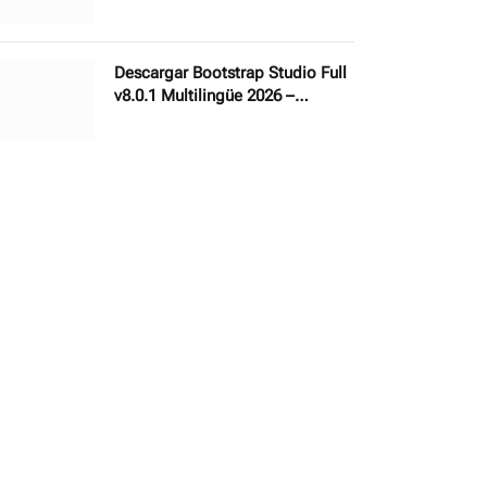
Software de optimización de
memoria RAM
Descargar Bootstrap Studio Full
v8.0.1 Multilingüe 2026 –
Software de diseño y desarrollo
web profesional