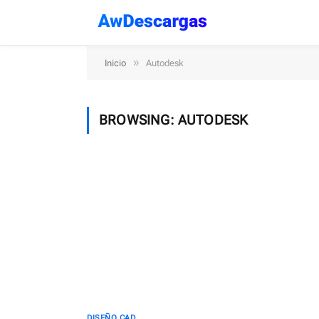
»
Inicio
Autodesk
BROWSING:
AUTODESK
DISEÑO CAD