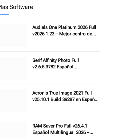
as Software
Audials One Platinum 2026 Full
v2026.1.23 – Mejor centro de
entretenimiento multimedia
Serif Affinity Photo Full
v2.6.5.3782 Español
(Multilingual) – Software de
edición fotográfica profesional
con AI
Acronis True Image 2021 Full
v25.10.1 Build 39287 en Español
con Bootable ISO – Software
para hacer copias de seguridad
y restauración
RAM Saver Pro Full v26.4.1
Español Multilingual 2026 –