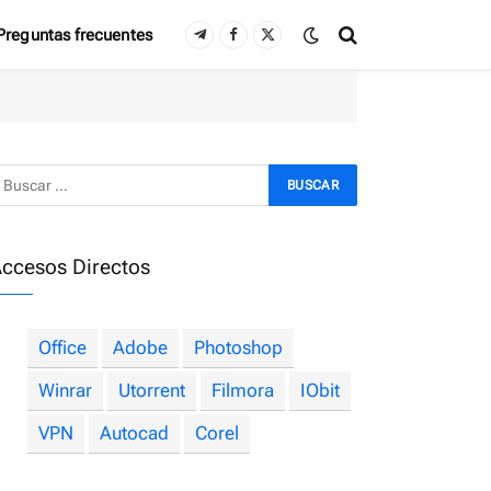
Preguntas frecuentes
Telegram
Facebook
X
(Twitter)
ccesos Directos
Office
Adobe
Photoshop
Winrar
Utorrent
Filmora
IObit
VPN
Autocad
Corel