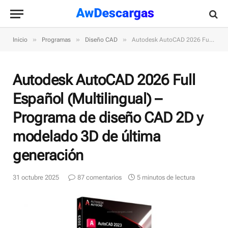
»
»
»
Inicio
Programas
Diseño CAD
Autodesk AutoCAD 2026 Full Español (Multilingual) – Programa de diseño CAD 2D y modelado 3D de última generación
Autodesk AutoCAD 2026 Full
Español (Multilingual) –
Programa de diseño CAD 2D y
modelado 3D de última
generación
31 octubre 2025
87 comentarios
5 minutos de lectura