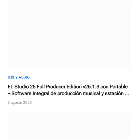
DJS Y AUDIO
FL Studio 26 Full Producer Edition v26.1.3 con Portable
– Software integral de producción musical y estación de
trabajo de audio digital
3 agosto 2026