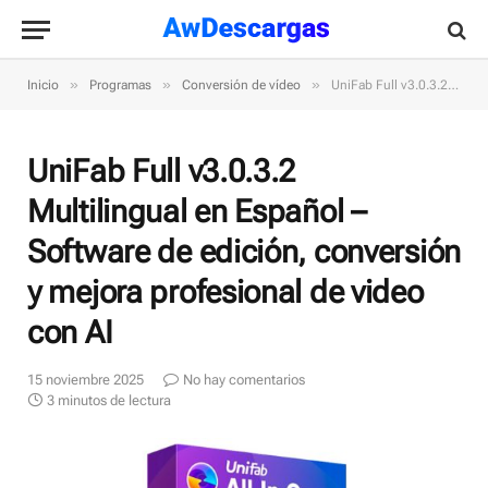
»
»
»
Inicio
Programas
Conversión de vídeo
UniFab Full v3.0.3.2 Multilingual en Español – Software de edición, conversión y mejora profesional de video con AI
UniFab Full v3.0.3.2
Multilingual en Español –
Software de edición, conversión
y mejora profesional de video
con AI
15 noviembre 2025
No hay comentarios
3 minutos de lectura