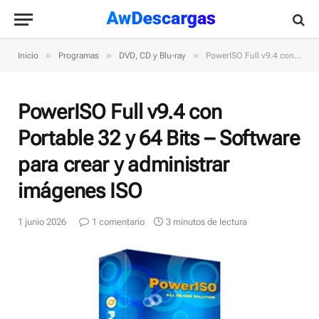
»
»
»
Inicio
Programas
DVD, CD y Blu-ray
PowerISO Full v9.4 con Portable 32 y 64 Bits – Software para crear y administrar imágenes ISO
PowerISO Full v9.4 con
Portable 32 y 64 Bits – Software
para crear y administrar
imágenes ISO
1 junio 2026
1 comentario
3 minutos de lectura