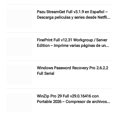
Pazu StreamGet Full v3.1.9 en Español –
Descarga peliculas y series desde Netflix,
Disney Plus, HBO Max, Apple TV + y más
FinePrint Full v12.31 Workgroup / Server
Edition – Imprime varias páginas de un
documento en una sola hoja
Windows Password Recovery Pro 2.6.2.2
Full Serial
WinZip Pro 29 Full v29.0.16416 con
Portable 2026 – Compresor de archivos
profesional con AI