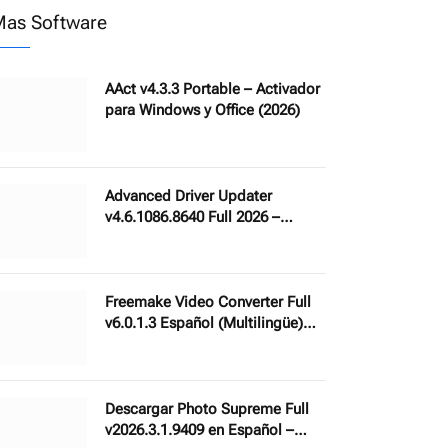
as Software
AAct v4.3.3 Portable – Activador
para Windows y Office (2026)
Advanced Driver Updater
v4.6.1086.8640 Full 2026 –
Actualiza todos los
controladores de tu PC
Freemake Video Converter Full
v6.0.1.3 Español (Multilingüe)
con Portable 2026 – Convertidor
de vídeos profesional
Descargar Photo Supreme Full
v2026.3.1.9409 en Español –