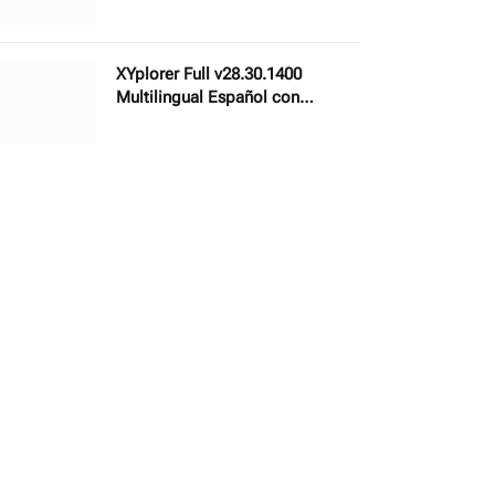
Gestor de Fotografías Avanzado
XYplorer Full v28.30.1400
Multilingual Español con
Portable – Gestor de archivos
profesional para Windows