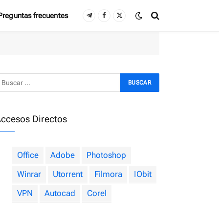
Preguntas frecuentes
Telegram
Facebook
X
(Twitter)
ccesos Directos
Office
Adobe
Photoshop
Winrar
Utorrent
Filmora
IObit
VPN
Autocad
Corel