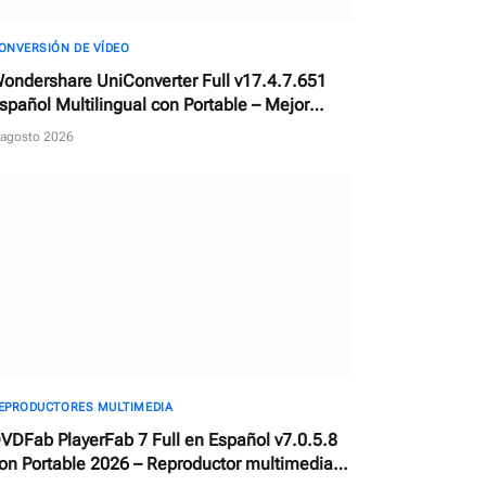
ONVERSIÓN DE VÍDEO
ondershare UniConverter Full v17.4.7.651
spañol Multilingual con Portable – Mejor
onvertidor de vídeos con AI
 agosto 2026
EPRODUCTORES MULTIMEDIA
VDFab PlayerFab 7 Full en Español v7.0.5.8
on Portable 2026 – Reproductor multimedia