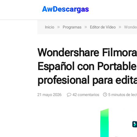
»
»
»
Inicio
Programas
Editor de Vídeo
Wonders
Wondershare Filmora 
Español con Portable
profesional para edita
21 mayo 2026
42 comentarios
5 minutos de lec