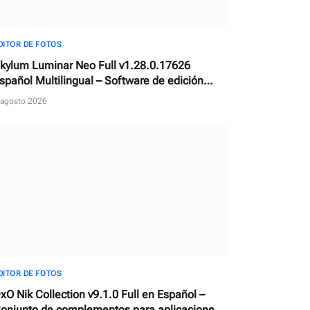
DITOR DE FOTOS
kylum Luminar Neo Full v1.28.0.17626
spañol Multilingual – Software de edición
otográfica con IA
 agosto 2026
DITOR DE FOTOS
xO Nik Collection v9.1.0 Full en Español –
onjunto de complementos para aplicaciones