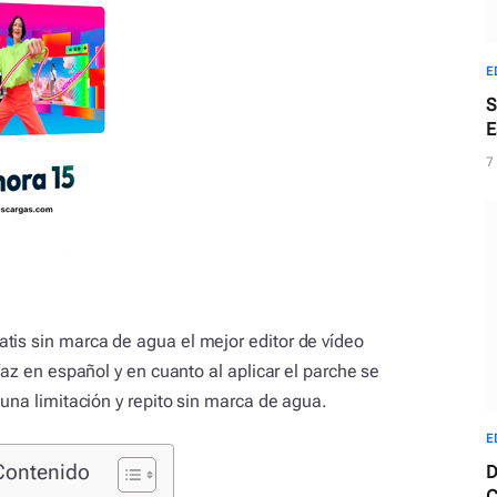
E
S
E
f
7
tis sin marca de agua el mejor editor de vídeo
rfaz en español y en cuanto al aplicar el parche se
guna limitación y repito sin marca de agua.
E
Contenido
D
C