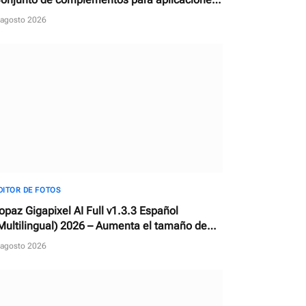
e edición de fotos
 agosto 2026
DITOR DE FOTOS
opaz Gigapixel AI Full v1.3.3 Español
Multilingual) 2026 – Aumenta el tamaño de
ualquier imagen con IA
 agosto 2026