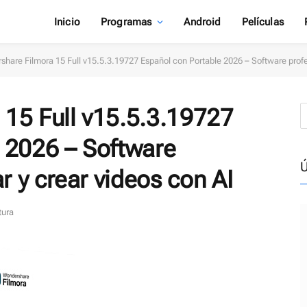
Inicio
Programas
Android
Películas
hare Filmora 15 Full v15.5.3.19727 Español con Portable 2026 – Software profesi
15 Full v15.5.3.19727
 2026 – Software
Ú
r y crear videos con AI
tura