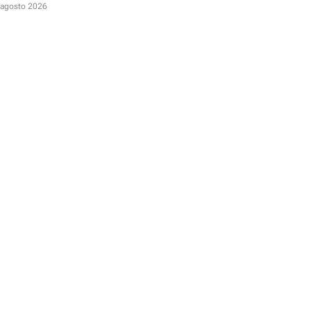
odo incluido
 agosto 2026