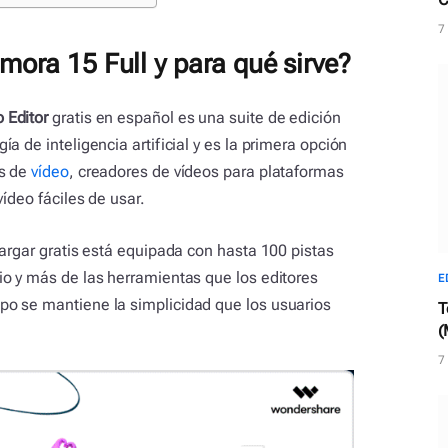
d
7
ora 15 Full y para qué sirve?
 Editor
gratis en español es una suite de edición
a de inteligencia artificial y es la primera opción
os de
vídeo
, creadores de vídeos para plataformas
ídeo fáciles de usar.
cargar gratis está equipada con hasta 100 pistas
o y más de las herramientas que los editores
E
o se mantiene la simplicidad que los usuarios
T
(
c
7