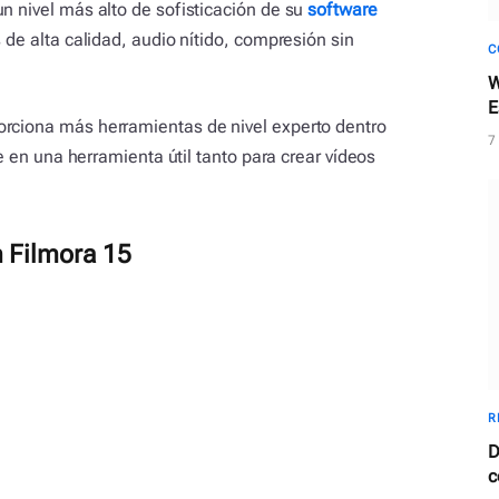
n nivel más alto de sofisticación de su
software
s de alta calidad, audio nítido, compresión sin
C
W
E
orciona más herramientas de nivel experto dentro
c
7
te en una herramienta útil tanto para crear vídeos
n Filmora 15
R
D
c