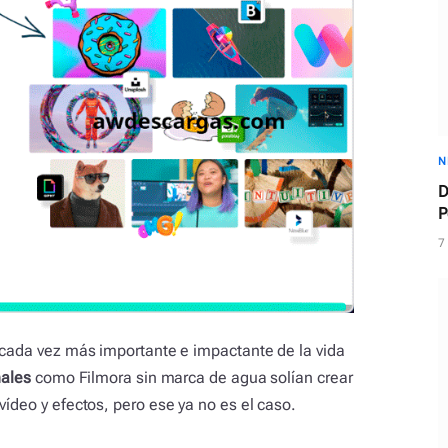
N
D
P
c
7
e cada vez más importante e impactante de la vida
nales
como Filmora sin marca de agua solían crear
vídeo y efectos, pero ese ya no es el caso.