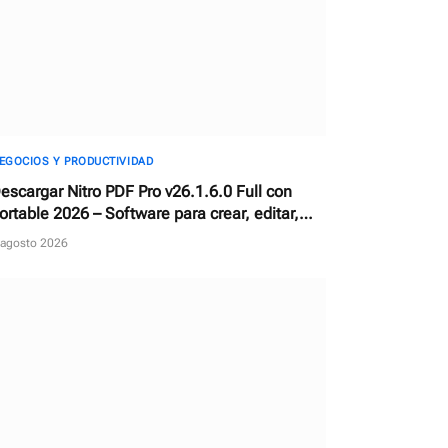
EGOCIOS Y PRODUCTIVIDAD
escargar Nitro PDF Pro v26.1.6.0 Full con
ortable 2026 – Software para crear, editar,
onvertir y firmar documentos PDF
 agosto 2026