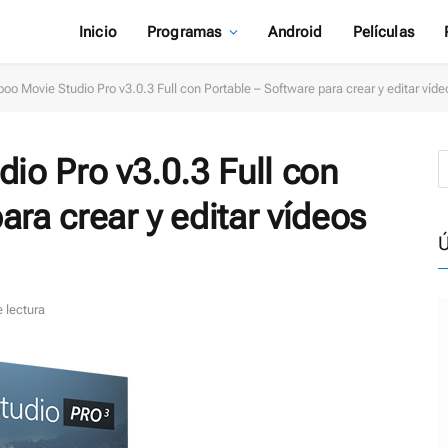
Inicio
Programas
Android
Películas
o Movie Studio Pro v3.0.3 Full con Portable – Software para crear y editar víde
o Pro v3.0.3 Full con
ara crear y editar vídeos
Ú
 lectura