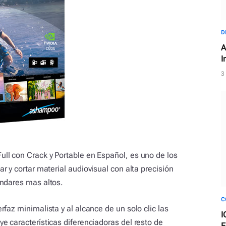
D
A
I
e
3
ll con Crack y Portable en Español, es uno de los
ear y cortar material audiovisual con alta precisión
ándares mas altos.
C
faz minimalista y al alcance de un solo clic las
I
e características diferenciadoras del resto de
E