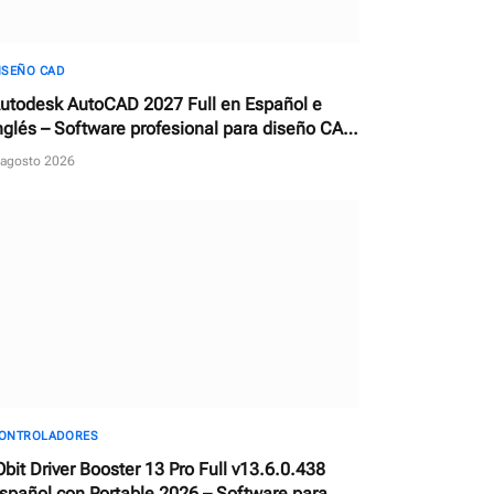
ISEÑO CAD
utodesk AutoCAD 2027 Full en Español e
nglés – Software profesional para diseño CAD
n 2D y 3D
 agosto 2026
ONTROLADORES
Obit Driver Booster 13 Pro Full v13.6.0.438
spañol con Portable 2026 – Software para