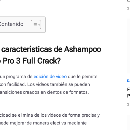
d
3
Contenido
s características de Ashampoo
 Pro 3 Full Crack?
 un programa de
edición de vídeo
que le permite
D
o con facilidad. Los vídeos también se pueden
F
transiciones creados en cientos de formatos,
P
m
3
icidad se elimina de los vídeos de forma precisa y
 puede mejorar de manera efectiva mediante