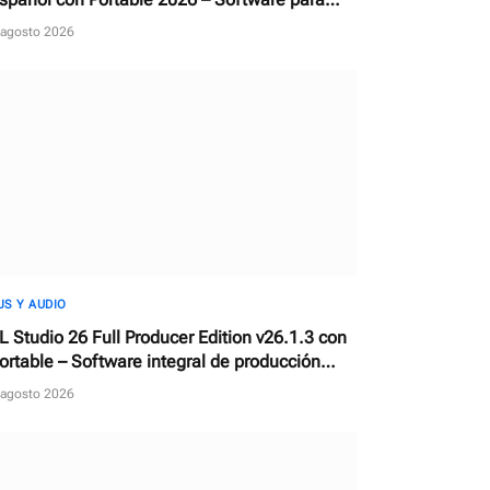
escargar, reparar y actualizar controladores
 agosto 2026
JS Y AUDIO
L Studio 26 Full Producer Edition v26.1.3 con
ortable – Software integral de producción
usical y estación de trabajo de audio digital
 agosto 2026