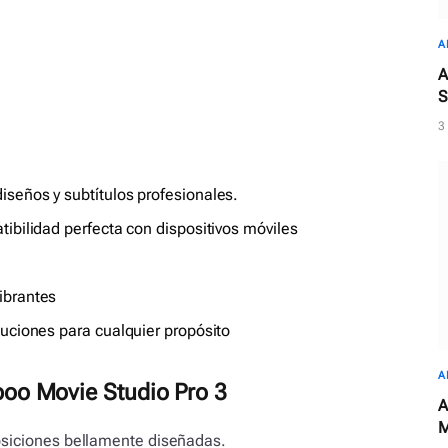
A
A
S
3
seños y subtítulos profesionales.
tibilidad perfecta con dispositivos móviles
ibrantes
luciones para cualquier propósito
A
oo Movie Studio Pro 3
A
M
posiciones bellamente diseñadas.