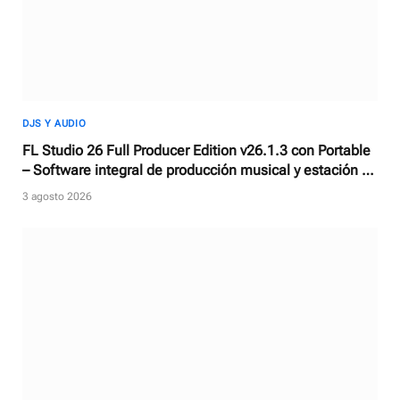
DJS Y AUDIO
FL Studio 26 Full Producer Edition v26.1.3 con Portable
– Software integral de producción musical y estación de
trabajo de audio digital
3 agosto 2026