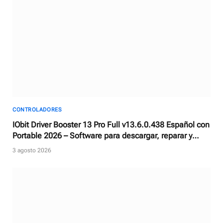
CONTROLADORES
IObit Driver Booster 13 Pro Full v13.6.0.438 Español con
Portable 2026 – Software para descargar, reparar y
actualizar controladores
3 agosto 2026