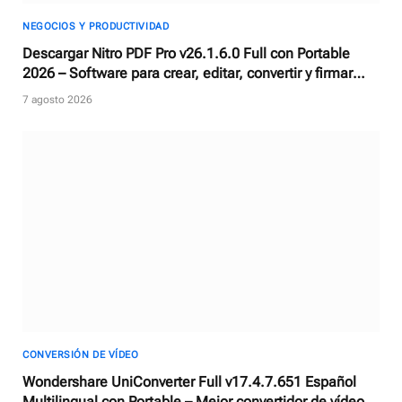
NEGOCIOS Y PRODUCTIVIDAD
Descargar Nitro PDF Pro v26.1.6.0 Full con Portable
2026 – Software para crear, editar, convertir y firmar
documentos PDF
7 agosto 2026
CONVERSIÓN DE VÍDEO
Wondershare UniConverter Full v17.4.7.651 Español
Multilingual con Portable – Mejor convertidor de vídeos